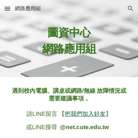
網路應用組
Skip to main content
Skip to navigation
圖資中心
網路應用組
遇到校內電腦、講桌或網路/無線 故障情況或
需要建議事項，
請
LINE留言
【
把我們加入好友
】
或LINE搜尋
@net.cute.edu.tw