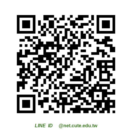
LINE ID
@net.cute.edu.tw